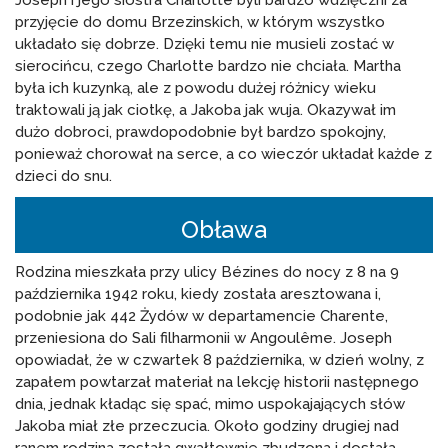
przyjęcie do domu Brzezinskich, w którym wszystko
układało się dobrze. Dzięki temu nie musieli zostać w
sierocińcu, czego Charlotte bardzo nie chciała. Martha
była ich kuzynką, ale z powodu dużej różnicy wieku
traktowali ją jak ciotkę, a Jakoba jak wuja. Okazywał im
dużo dobroci, prawdopodobnie był bardzo spokojny,
ponieważ chorował na serce, a co wieczór układał każde z
dzieci do snu.
Obława
Rodzina mieszkała przy ulicy Bézines do nocy z 8 na 9
października 1942 roku, kiedy została aresztowana i,
podobnie jak 442 Żydów w departamencie Charente,
przeniesiona do Sali filharmonii w Angoulême. Joseph
opowiadał, że w czwartek 8 października, w dzień wolny, z
zapałem powtarzał materiał na lekcję historii następnego
dnia, jednak kładąc się spać, mimo uspokajających słów
Jakoba miał złe przeczucia. Około godziny drugiej nad
ranem rodzina została gwałtownie zbudzona i dostała