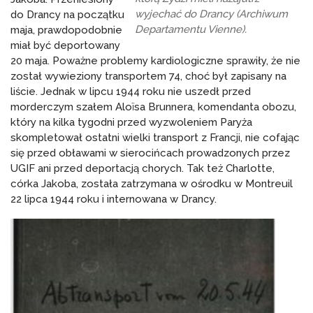
wyjechać do Drancy (Archiwum
do Drancy na początku
Departamentu Vienne).
maja, prawdopodobnie
miał być deportowany
20 maja. Poważne problemy kardiologiczne sprawiły, że nie
został wywieziony transportem 74, choć był zapisany na
liście. Jednak w lipcu 1944 roku nie uszedł przed
morderczym szałem Aloïsa Brunnera, komendanta obozu,
który na kilka tygodni przed wyzwoleniem Paryża
skompletował ostatni wielki transport z Francji, nie cofając
się przed obławami w sierocińcach prowadzonych przez
UGIF ani przed deportacją chorych. Tak też Charlotte,
córka Jakoba, została zatrzymana w ośrodku w Montreuil
22 lipca 1944 roku i internowana w Drancy.