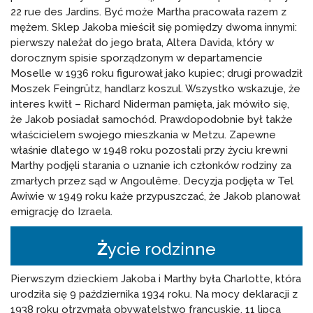
22 rue des Jardins. Być może Martha pracowała razem z
mężem. Sklep Jakoba mieścił się pomiędzy dwoma innymi:
pierwszy należał do jego brata, Altera Davida, który w
dorocznym spisie sporządzonym w departamencie
Moselle w 1936 roku figurował jako kupiec; drugi prowadził
Moszek Feingrütz, handlarz koszul. Wszystko wskazuje, że
interes kwitł – Richard Niderman pamięta, jak mówiło się,
że Jakob posiadał samochód. Prawdopodobnie był także
właścicielem swojego mieszkania w Metzu. Zapewne
właśnie dlatego w 1948 roku pozostali przy życiu krewni
Marthy podjęli starania o uznanie ich członków rodziny za
zmarłych przez sąd w Angoulême. Decyzja podjęta w Tel
Awiwie w 1949 roku każe przypuszczać, że Jakob planował
emigrację do Izraela.
Ż
ycie rodzinne
Pierwszym dzieckiem Jakoba i Marthy była Charlotte, która
urodziła się 9 października 1934 roku. Na mocy deklaracji z
1938 roku otrzymała obywatelstwo francuskie. 11 lipca