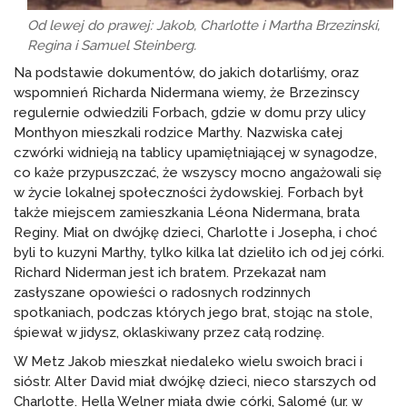
Od lewej do prawej: Jakob, Charlotte i Martha Brzezinski,
Regina i Samuel Steinberg.
Na podstawie dokumentów, do jakich dotarliśmy, oraz
wspomnień Richarda Nidermana wiemy, że Brzezinscy
regulernie odwiedzili Forbach, gdzie w domu przy ulicy
Monthyon mieszkali rodzice Marthy. Nazwiska całej
czwórki widnieją na tablicy upamiętniającej w synagodze,
co każe przypuszczać, że wszyscy mocno angażowali się
w życie lokalnej społeczności żydowskiej. Forbach był
także miejscem zamieszkania Léona Nidermana, brata
Reginy. Miał on dwójkę dzieci, Charlotte i Josepha, i choć
byli to kuzyni Marthy, tylko kilka lat dzieliło ich od jej córki.
Richard Niderman jest ich bratem. Przekazał nam
zasłyszane opowieści o radosnych rodzinnych
spotkaniach, podczas których jego brat, stojąc na stole,
śpiewał w jidysz, oklaskiwany przez całą rodzinę.
W Metz Jakob mieszkał niedaleko wielu swoich braci i
sióstr. Alter David miał dwójkę dzieci, nieco starszych od
Charlotte. Hella Welner miała dwie córki, Salomé (ur. w