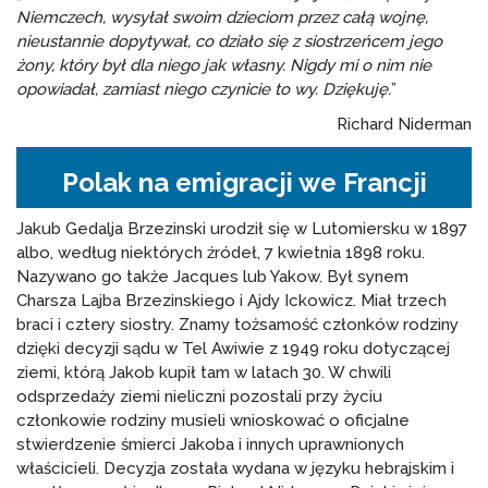
Niemczech, wysyłał swoim dzieciom przez całą wojnę,
nieustannie dopytywał, co działo się z siostrzeńcem jego
żony, który był dla niego jak własny. Nigdy mi o nim nie
opowiadał, zamiast niego czynicie to wy. Dziękuję.
”
Richard Niderman
Polak na emigracji we Francji
Jakub Gedalja Brzezinski urodził się w Lutomiersku w 1897
albo, według niektórych źródeł, 7 kwietnia 1898 roku.
Nazywano go także Jacques lub Yakow. Był synem
Charsza Lajba Brzezinskiego i Ajdy Ickowicz. Miał trzech
braci i cztery siostry. Znamy tożsamość członków rodziny
dzięki decyzji sądu w Tel Awiwie z 1949 roku dotyczącej
ziemi, którą Jakob kupił tam w latach 30. W chwili
odsprzedaży ziemi nieliczni pozostali przy życiu
członkowie rodziny musieli wnioskować o oficjalne
stwierdzenie śmierci Jakoba i innych uprawnionych
właścicieli. Decyzja została wydana w języku hebrajskim i