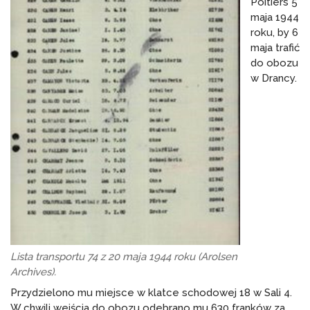
Poitiers 5
maja 1944
roku, by 6
maja trafić
do obozu
w Drancy.
Lista transportu 74 z 20 maja 1944 roku (Arolsen
Archives).
Przydzielono mu miejsce w klatce schodowej 18 w Sali 4.
W chwili wejścia do obozu odebrano mu 630 franków za