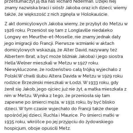
przetłumaczył ją dla nas Richard Niderman. Dzięki niej
znamy nazwiska braci i sióstr Jakoba oraz ich dzieci; wiemy
także, że większość z nich zginęła w Holokauście.
Z akt domicylowych Jakoba wiemy, że przybył do Metzu w
1926 roku. Przeniósł się tam z Longlaville niedaleko
Longwy en Meurthe-et-Moselle, nie znamy jednak daty
jego imigracji do Francji. Pierwsze wzmianki w aktach
domicylowych wskazują, że Alter David, nazywany też
Albertem (brat, a być może bliźniak Jakoba) i jego siostra
Hella Welner mieszkali w Metzu w 1927 roku.
Niewykluczone, że rodzeństwo całą trójką wyjechało z
Polski.W chwili ślubu Altera Davida w Metzu w 1929 roku
rodzice Brzezinski mieszkali w Łodzi. W 1933 roku, gdy
żenił się Jakob, jego ojciec już nie żył, a matka mieszkała z
nim w Metzu. Wynika z tego, że przeniosła się tam
zapewne po śmierci męża, w 1931 roku, by być blisko
dzieci. W tym czasie wyjechało do Francji także dwoje
spośród jej dzieci, Ruchla i Maurice. Po śmierci matki w
1935 roku, wkrótce po jej przyjęciu do żydowskiego
hospicjum, oboje opuścili Metz.