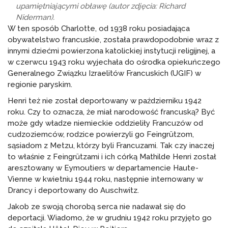
upamiętniającymi obławę (autor zdjęcia: Richard
Niderman).
W ten sposób Charlotte, od 1938 roku posiadająca
obywatelstwo francuskie, została prawdopodobnie wraz z
innymi dziećmi powierzona katolickiej instytucji religijnej, a
w czerwcu 1943 roku wyjechała do ośrodka opiekuńczego
Generalnego Związku Izraelitów Francuskich (UGIF) w
regionie paryskim.
Henri też nie został deportowany w październiku 1942
roku. Czy to oznacza, że miał narodowość francuską? Być
może gdy władze niemieckie oddzieliły Francuzów od
cudzoziemców, rodzice powierzyli go Feingrützom,
sąsiadom z Metzu, którzy byli Francuzami. Tak czy inaczej
to właśnie z Feingrützami i ich córką Mathilde Henri został
aresztowany w Eymoutiers w departamencie Haute-
Vienne w kwietniu 1944 roku, następnie internowany w
Drancy i deportowany do Auschwitz.
Jakob ze swoją chorobą serca nie nadawał się do
deportacji. Wiadomo, że w grudniu 1942 roku przyjęto go