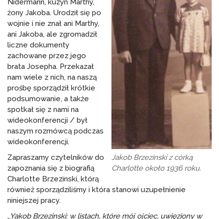
Nidermann, kuzyn Marthy,
żony Jakoba. Urodził się po
wojnie i nie znał ani Marthy,
ani Jakoba, ale zgromadził
liczne dokumenty
zachowane przez jego
brata Josepha. Przekazał
nam wiele z nich, na naszą
prośbę sporządził krótkie
podsumowanie, a także
spotkał się z nami na
wideokonferencji / był
naszym rozmówcą podczas
wideokonferencji.
Jakob Brzezinski z córką
Zapraszamy czytelników do
Charlotte około 1936 roku.
zapoznania się z biografią
Charlotte Brzezinski, którą
również sporządziliśmy i która stanowi uzupełnienie
niniejszej pracy.
„
Yakob Brzezinski: w listach, które mój ojciec, uwięziony w