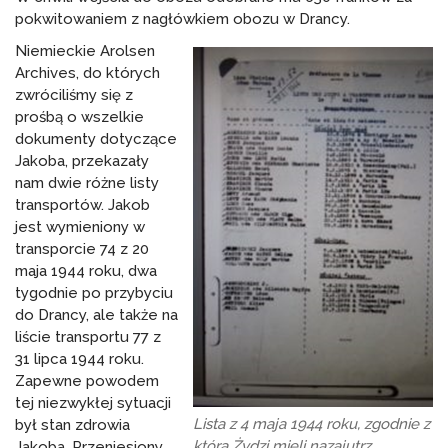
pokwitowaniem z nagłówkiem obozu w Drancy.
Niemieckie Arolsen
Archives, do których
zwróciliśmy się z
prośbą o wszelkie
dokumenty dotyczące
Jakoba, przekazały
nam dwie różne listy
transportów. Jakob
jest wymieniony w
transporcie 74 z 20
maja 1944 roku, dwa
tygodnie po przybyciu
do Drancy, ale także na
liście transportu 77 z
31 lipca 1944 roku.
Zapewne powodem
tej niezwykłej sytuacji
Lista z 4 maja 1944 roku, zgodnie z
był stan zdrowia
którą Żydzi mieli nazajutrz
Jakoba. Przeniesiony