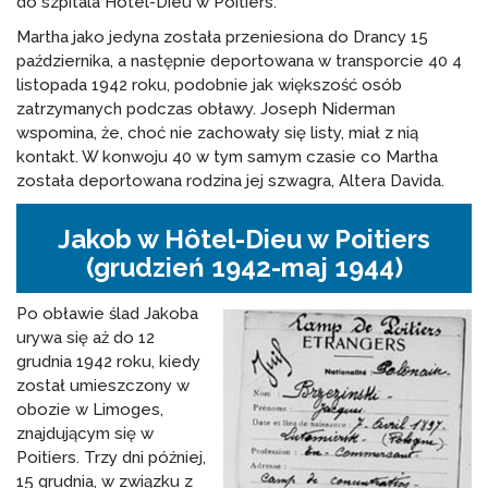
do szpitala Hôtel-Dieu w Poitiers.
Martha jako jedyna została przeniesiona do Drancy 15
października, a następnie deportowana w transporcie 40 4
listopada 1942 roku, podobnie jak większość osób
zatrzymanych podczas obławy. Joseph Niderman
wspomina, że, choć nie zachowały się listy, miał z nią
kontakt. W konwoju 40 w tym samym czasie co Martha
została deportowana rodzina jej szwagra, Altera Davida.
Jakob w Hôtel-Dieu w Poitiers
(grudzień 1942-maj 1944)
Po obławie ślad Jakoba
urywa się aż do 12
grudnia 1942 roku, kiedy
został umieszczony w
obozie w Limoges,
znajdującym się w
Poitiers. Trzy dni później,
15 grudnia, w związku z