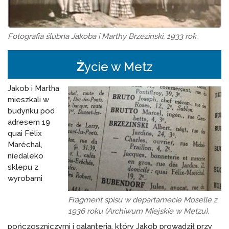
Fotografia ślubna Jakoba i Marthy Brzezinski, 1933 rok.
Ż
ycie w Metz
Jakob i Martha
mieszkali w
budynku pod
adresem 19
quai Félix
Maréchal,
niedaleko
sklepu z
wyrobami
Fragment spisu w departamecie Moselle z
1936 roku (Archiwum Miejskie w Metzu).
pończoszniczymi i galanterią, który Jakob prowadził przy