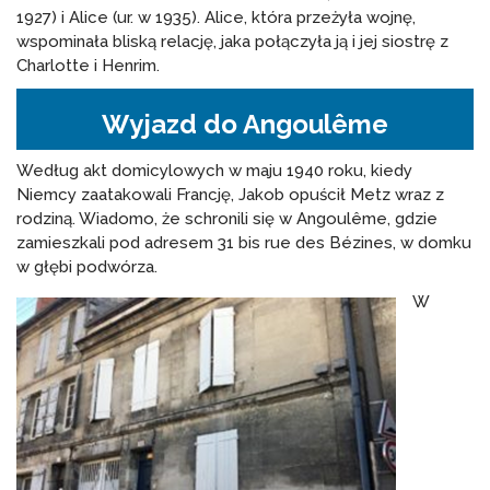
1927) i Alice (ur. w 1935). Alice, która przeżyła wojnę,
wspominała bliską relację, jaka połączyła ją i jej siostrę z
Charlotte i Henrim.
Wyjazd do Angoulême
Według akt domicylowych w maju 1940 roku, kiedy
Niemcy zaatakowali Francję, Jakob opuścił Metz wraz z
rodziną. Wiadomo, że schronili się w Angoulême, gdzie
zamieszkali pod adresem 31 bis rue des Bézines, w domku
w głębi podwórza.
W