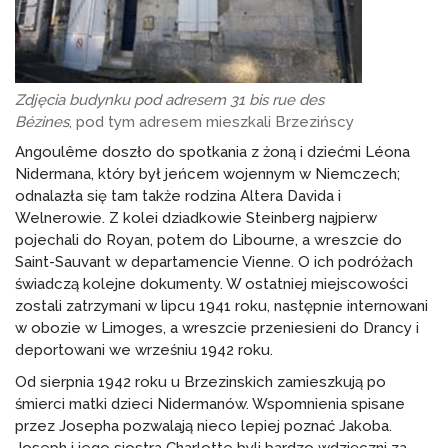
Zdjęcia budynku pod adresem 31 bis rue des
Bézines
, pod tym adresem mieszkali Brzezińscy
Angoulême doszło do spotkania z żoną i dziećmi Léona
Nidermana, który był jeńcem wojennym w Niemczech;
odnalazła się tam także rodzina Altera Davida i
Welnerowie. Z kolei dziadkowie Steinberg najpierw
pojechali do Royan, potem do Libourne, a wreszcie do
Saint-Sauvant w departamencie Vienne. O ich podróżach
świadczą kolejne dokumenty. W ostatniej miejscowości
zostali zatrzymani w lipcu 1941 roku, następnie internowani
w obozie w Limoges, a wreszcie przeniesieni do Drancy i
deportowani we wrześniu 1942 roku.
Od sierpnia 1942 roku u Brzezinskich zamieszkują po
śmierci matki dzieci Nidermanów. Wspomnienia spisane
przez Josepha pozwalają nieco lepiej poznać Jakoba.
Joseph i jego siostra Charlotte byli bardzo wdzięczni za