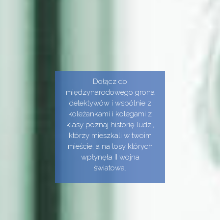
Dołącz do
międzynarodowego grona
detektywów i wspólnie z
koleżankami i kolegami z
klasy poznaj historię ludzi,
którzy mieszkali w twoim
mieście, a na losy których
wpłynęła II wojna
światowa.