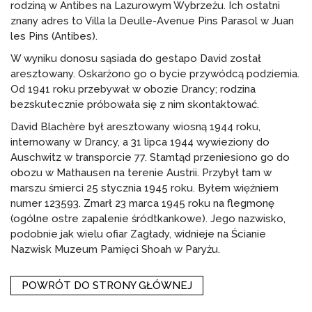
rodziną w Antibes na Lazurowym Wybrzeżu. Ich ostatni
znany adres to Villa la Deulle-Avenue Pins Parasol w Juan
les Pins (Antibes).
W wyniku donosu sąsiada do gestapo David został
aresztowany. Oskarżono go o bycie przywódcą podziemia.
Od 1941 roku przebywał w obozie Drancy; rodzina
bezskutecznie próbowała się z nim skontaktować.
David Blachère był aresztowany wiosną 1944 roku,
internowany w Drancy, a 31 lipca 1944 wywieziony do
Auschwitz w transporcie 77. Stamtąd przeniesiono go do
obozu w Mathausen na terenie Austrii. Przybył tam w
marszu śmierci 25 stycznia 1945 roku. Byłem więźniem
numer 123593. Zmarł 23 marca 1945 roku na flegmonę
(ogólne ostre zapalenie śródtkankowe). Jego nazwisko,
podobnie jak wielu ofiar Zagłady, widnieje na Ścianie
Nazwisk Muzeum Pamięci Shoah w Paryżu.
POWRÓT DO STRONY GŁÓWNEJ