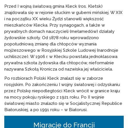
Przed I wojną światową gmina Kleck (ros. Kletsk)
znajdowała się w rejonie słuckim w guberni mińskiej. W XIX
i na początku XX wieku Żydzi stanowili większość
mieszkańców Klecka. Przy synagogach, a także w
prywatnych domach nauczycieli (mełamedów) działały
żydowskie szkoły. Od 1878 roku wprowadzono
popołudniową zmianę dla chłopców wyznania
mojżeszowego w Rosyjskiej Szkole Ludowej (narodnoje
uchiliszcze). W 1906 r. w Kłecku powstała jednoklasowa
prywatna szkoła żydowska dla chłopców, nieformalnie
nazywana Szkołą Kronicza od nazwiska jej właściciela.
Po rozbiorach Polski Kleck znalazł się w zaborze
rosyjskim. Po zakończeniu I wojny światowej i odzyskaniu
przez Polskę niepodległości Kleck wrócił w granice kraju
na mocy pokoju ryskiego z 1921 roku. Po II wojnie
światowej miasto znalazło się w Socjalistycznej Republice
Białoruskiej, a po 1991 roku – w Białorusi.
Migracje do Francji