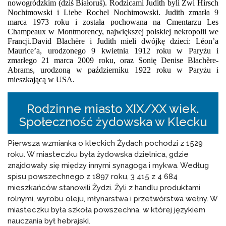
nowogródzkim (dziś Białoruś). Rodzicami Judith byli Zwi Hirsch 
Nochimowski i Liebe Rochel Nochimowski. Judith zmarła 9 
marca 1973 roku i została pochowana na Cmentarzu Les 
Champeaux w Montmorency, największej polskiej nekropolii we 
Francji.David Blachère i Judith mieli dwójkę dzieci: Léon’a 
Maurice’a, urodzonego 9 kwietnia 1912 roku w Paryżu i 
zmarłego 21 marca 2009 roku, oraz Sonię Denise Blachère-
Abrams, urodzoną w październiku 1922 roku w Paryżu i 
mieszkającą w USA.
Rodzinne miasto XIX/XX wiek.
Społeczność żydowska w Klecku
Pierwsza wzmianka o kleckich Żydach pochodzi z 1529
roku. W miasteczku była żydowska dzielnica, gdzie
znajdowały się między innymi synagoga i mykwa. Według
spisu powszechnego z 1897 roku, 3 415 z 4 684
mieszkańców stanowili Żydzi. Żyli z handlu produktami
rolnymi, wyrobu oleju, młynarstwa i przetwórstwa wełny. W
miasteczku była szkoła powszechna, w której językiem
nauczania był hebrajski.