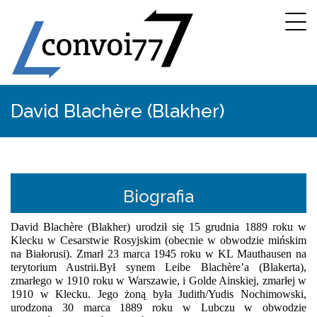
David Blachère (Blakher)
Biografia
David Blachère (Blakher) urodził się 15 grudnia 1889 roku w 
Klecku w Cesarstwie Rosyjskim (obecnie w obwodzie mińskim 
na Białorusi). Zmarł 23 marca 1945 roku w KL Mauthausen na 
terytorium Austrii.Był synem Leibe Blachère’a (Blakerta), 
zmarłego w 1910 roku w Warszawie, i Golde Ainskiej, zmarłej w 
1910 w Klecku. Jego żoną była Judith/Yudis Nochimowski, 
urodzona 30 marca 1889 roku w Lubczu w obwodzie 