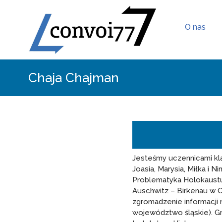
O nas
Chaja Chajman
Jesteśmy uczennicami kl
Joasia, Marysia, Miłka i N
Problematyka Holokaust
Auschwitz – Birkenau w O
zgromadzenie informacji 
województwo śląskie). G