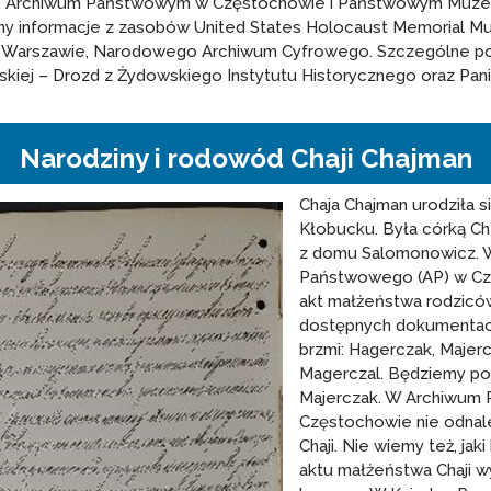
m, Archiwum Państwowym w Częstochowie i Państwowym Muze
my informacje z zasobów United States Holocaust Memorial M
 Warszawie, Narodowego Archiwum Cyfrowego. Szczególne po
kiej – Drozd z Żydowskiego Instytutu Historycznego oraz Pan
Narodziny i rodowód Chaji Chajman
Chaja Chajman urodziła si
Kłobucku. Była córką Ch
z domu Salomonowicz. 
Państwowego (AP) w Cz
akt małżeństwa rodziców 
dostępnych dokumentac
brzmi: Hagerczak, Majerc
Magerczal. Będziemy po
Majerczak. W Archiwum
Częstochowie nie odnal
Chaji. Nie wiemy też, jaki
aktu małżeństwa Chaji wyn