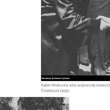
Rabin Kłobucka wita wojewodę kielec
Dziadosza 1935r.