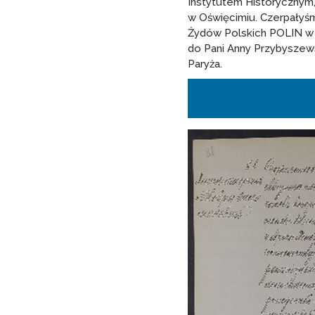
Instytutem Historyczny
w Oświęcimiu. Czerpałyś
Żydów Polskich POLIN w
do Pani Anny Przybyszews
Paryża.