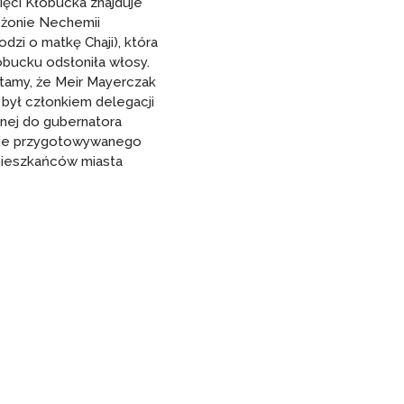
ęci Kłobucka znajduje
 żonie Nechemii
dzi o matkę Chaji), która
obucku odsłoniła włosy.
tamy, że Meir Mayerczak
 był członkiem delegacji
nej do gubernatora
wie przygotowywanego
mieszkańców miasta