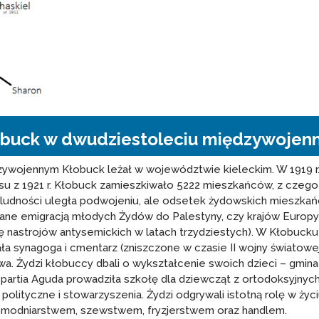
obuck w dwudziestoleciu międzywojen
ywojennym Kłobuck leżał w województwie kieleckim. W 1919 r.
isu z 1921 r. Kłobuck zamieszkiwało 5222 mieszkańców, z czego 
ba ludności uległa podwojeniu, ale odsetek żydowskich mieszkań
e emigracją młodych Żydów do Palestyny, czy krajów Europy Z
ię nastrojów antysemickich w latach trzydziestych). W Kłobuck
ała synagoga i cmentarz (zniszczone w czasie II wojny światow
a. Żydzi kłobuccy dbali o wykształcenie swoich dzieci – gmi
partia Aguda prowadziła szkołę dla dziewcząt z ortodoksyjnych
 polityczne i stowarzyszenia. Żydzi odgrywali istotną rolę w ży
m, modniarstwem, szewstwem, fryzjerstwem oraz handlem.