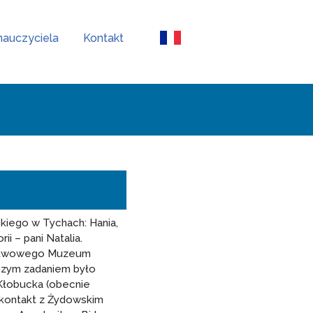
nauczyciela
Kontakt
kiego w Tychach: Hania,
ii – pani Natalia.
aństwowego Muzeum
aszym zadaniem było
 Kłobucka (obecnie
 kontakt z Żydowskim