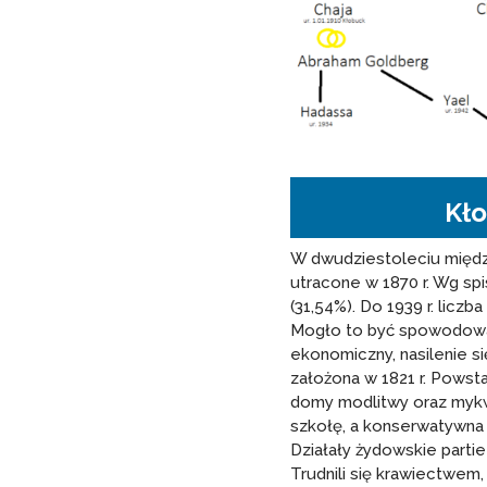
Kł
W dwudziestoleciu międz
utracone w 1870 r. Wg sp
(31,54%). Do 1939 r. licz
Mogło to być spowodowan
ekonomiczny, nasilenie s
założona w 1821 r. Powst
domy modlitwy oraz mykw
szkołę, a konserwatywna 
Działały żydowskie partie
Trudnili się krawiectwe