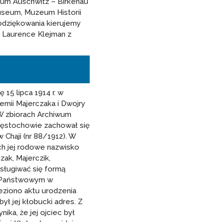
um Auschwitz – Birkenau
useum, Muzeum Historii
dziękowania kierujemy
i Laurence Klejman z
ę 15 lipca 1914 r. w
emii Majerczaka i Dwojry
W zbiorach Archiwum
ęstochowie zachował się
Chaji (nr 88/1912). W
h jej rodowe nazwisko
zak, Majerczik,
sługiwać się formą
 Państwowym w
eziono aktu urodzenia
 był jej kłobucki adres. Z
ika, że jej ojciec był