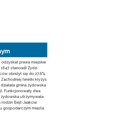
nym
 odzyskał prawa miejskie
1647 stanowili Żydzi
ców obniżył się do 27,6%.
achodniej (wielki kryzys
u działała gmina żydowska
ej). Funkcjonowały dwa
na żydowska utrzymywała
 rodzin Bejt-Jaakow.
ciu gospodarczym miasta.