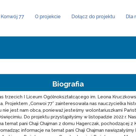
Konwój 77
O projekcie
Dołącz do projektu
Dla 
Biografia
as trzecich I Liceum Ogólnokształcącego im. Leona Kruczkows
ina. Projektem „Conwoi 77” zainteresowała nas nauczycielka histor
u nie jest nam obca, ponieważ jesteśmy wolontariuszkami P
święcimiu. Do projektu przystąpiłyśmy w listopadzie 2022 r. N
na temat pani Chaji Chajman z domu Hagerczak, pochodzącej z
romadząc informacje na temat pani Chaji Chajman nawiązałyśmy