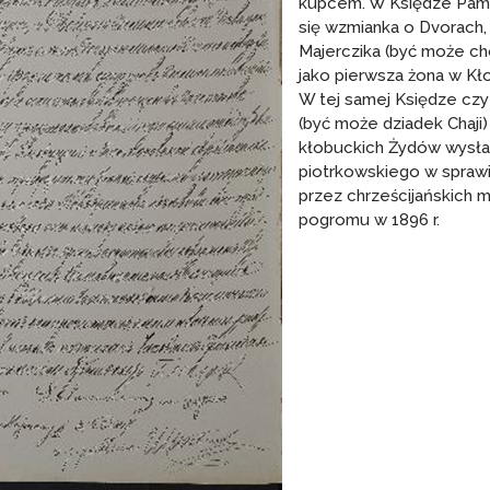
kupcem. W Księdze Pami
się wzmianka o Dvorach,
Majerczika (być może cho
jako pierwsza żona w Kł
W tej samej Księdze czy
(być może dziadek Chaji)
kłobuckich Żydów wysła
piotrkowskiego w spra
przez chrześcijańskich 
pogromu w 1896 r.