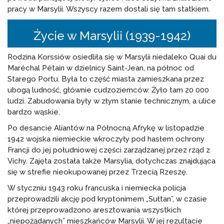
pracy w Marsylii. Wszyscy razem dostali się tam statkiem.
Życie w Marsylii (1939-1942)
Rodzina Korssiów osiedliła się w Marsylii niedaleko Quai du
Maréchal Pétain w dzielnicy Saint-Jean, na północ od
Starego Portu. Była to część miasta zamieszkana przez
ubogą ludność, głównie cudzoziemców. Żyło tam 20 000
ludzi. Zabudowania były w złym stanie technicznym, a ulice
bardzo wąskie.
Po desancie Aliantów na Północną Afrykę w listopadzie
1942 wojska niemieckie wkroczyły pod hasłem ochrony
Francji do jej południowej części zarządzanej przez rząd z
Vichy. Zajęta została także Marsylia, dotychczas znajdująca
się w strefie nieokupowanej przez Trzecią Rzeszę.
W styczniu 1943 roku francuska i niemiecka policja
przeprowadzili akcję pod kryptonimem „Sułtan”, w czasie
której przeprowadzono aresztowania wszystkich
„niepożądanych” mieszkańców Marsylii. W jej rezultacie