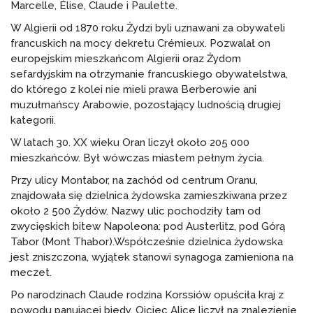
Marcelle, Élise, Claude i Paulette.
W Algierii od 1870 roku Żydzi byli uznawani za obywateli
francuskich na mocy dekretu Crémieux. Pozwalał on
europejskim mieszkańcom Algierii oraz Żydom
sefardyjskim na otrzymanie francuskiego obywatelstwa,
do którego z kolei nie mieli prawa Berberowie ani
muzułmańscy Arabowie, pozostający ludnością drugiej
kategorii.
W latach 30. XX wieku Oran liczył około 205 000
mieszkańców. Był wówczas miastem pełnym życia.
Przy ulicy Montabor, na zachód od centrum Oranu,
znajdowała się dzielnica żydowska zamieszkiwana przez
około 2 500 Żydów. Nazwy ulic pochodziły tam od
zwycięskich bitew Napoleona: pod Austerlitz, pod Górą
Tabor (Mont Thabor).Współcześnie dzielnica żydowska
jest zniszczona, wyjątek stanowi synagoga zamieniona na
meczet.
Po narodzinach Claude rodzina Korssiów opuściła kraj z
powodu panującej biedy. Ojciec Alice liczył na znalezienie