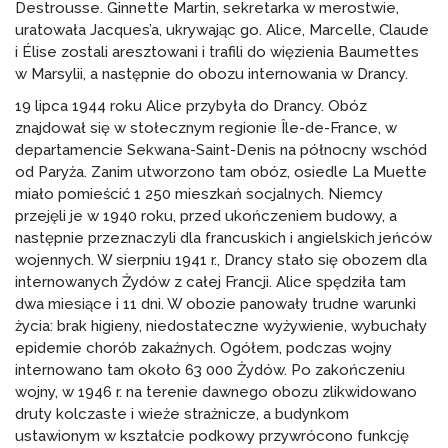
Destrousse. Ginnette Martin, sekretarka w merostwie,
uratowała Jacques’a, ukrywając go. Alice, Marcelle, Claude
i Élise zostali aresztowani i trafili do więzienia Baumettes
w Marsylii, a następnie do obozu internowania w Drancy.
19 lipca 1944 roku Alice przybyła do Drancy. Obóz
znajdował się w stołecznym regionie Île-de-France, w
departamencie Sekwana-Saint-Denis na północny wschód
od Paryża. Zanim utworzono tam obóz, osiedle La Muette
miało pomieścić 1 250 mieszkań socjalnych. Niemcy
przejęli je w 1940 roku, przed ukończeniem budowy, a
następnie przeznaczyli dla francuskich i angielskich jeńców
wojennych. W sierpniu 1941 r., Drancy stało się obozem dla
internowanych Żydów z całej Francji. Alice spędziła tam
dwa miesiące i 11 dni. W obozie panowały trudne warunki
życia: brak higieny, niedostateczne wyżywienie, wybuchały
epidemie chorób zakaźnych. Ogółem, podczas wojny
internowano tam około 63 000 Żydów. Po zakończeniu
wojny, w 1946 r. na terenie dawnego obozu zlikwidowano
druty kolczaste i wieże strażnicze, a budynkom
ustawionym w kształcie podkowy przywrócono funkcję