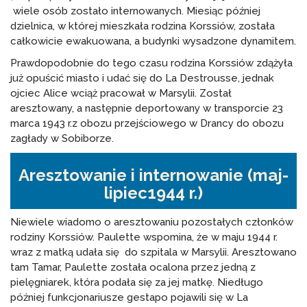
wiele osób zostało internowanych. Miesiąc później
dzielnica, w której mieszkała rodzina Korssiów, została
całkowicie ewakuowana, a budynki wysadzone dynamitem.
Prawdopodobnie do tego czasu rodzina Korssiów zdążyła
już opuścić miasto i udać się do La Destrousse, jednak
ojciec Alice wciąż pracował w Marsylii. Został
aresztowany, a następnie deportowany w transporcie 23
marca 1943 r.z obozu przejściowego w Drancy do obozu
zagłady w Sobiborze.
Aresztowanie i internowanie (maj-
lipiec1944 r.)
Niewiele wiadomo o aresztowaniu pozostałych członków
rodziny Korssiów. Paulette wspomina, że w maju 1944 r.
wraz z matką udała się do szpitala w Marsylii. Aresztowano
tam Tamar, Paulette została ocalona przez jedną z
pielęgniarek, która podała się za jej matkę. Niedługo
później funkcjonariusze gestapo pojawili się w La